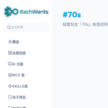
#70s
探索包含「70s」标签的
精选
全部动态
AI 日报
MCP 库
SKILLS库
关于项目