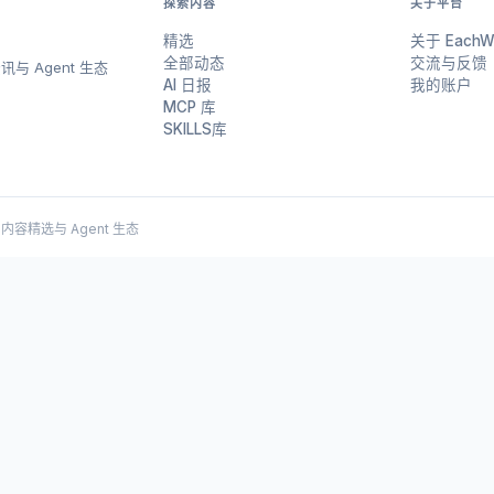
探索内容
关于平台
精选
关于 EachW
全部动态
交流与反馈
与 Agent 生态
AI 日报
我的账户
MCP 库
SKILLS库
 AI 内容精选与 Agent 生态