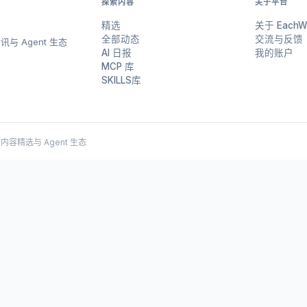
探索内容
关于平台
精选
关于 EachW
全部动态
交流与反馈
与 Agent 生态
AI 日报
我的账户
MCP 库
SKILLS库
 AI 内容精选与 Agent 生态