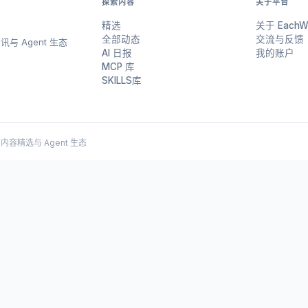
探索内容
关于平台
精选
关于 EachW
全部动态
交流与反馈
与 Agent 生态
AI 日报
我的账户
MCP 库
SKILLS库
 AI 内容精选与 Agent 生态