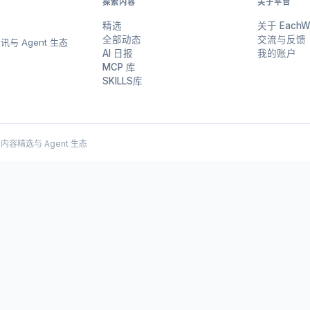
探索内容
关于平台
精选
关于 EachW
全部动态
交流与反馈
与 Agent 生态
AI 日报
我的账户
MCP 库
SKILLS库
 AI 内容精选与 Agent 生态