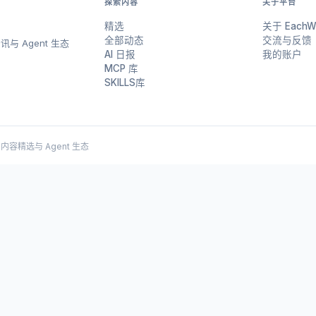
探索内容
关于平台
精选
关于 EachW
全部动态
交流与反馈
与 Agent 生态
AI 日报
我的账户
MCP 库
SKILLS库
 AI 内容精选与 Agent 生态