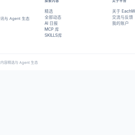
探索内容
关于平台
精选
关于 EachW
全部动态
交流与反馈
与 Agent 生态
AI 日报
我的账户
MCP 库
SKILLS库
 AI 内容精选与 Agent 生态