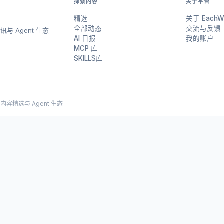
探索内容
关于平台
精选
关于 EachW
全部动态
交流与反馈
与 Agent 生态
AI 日报
我的账户
MCP 库
SKILLS库
 AI 内容精选与 Agent 生态