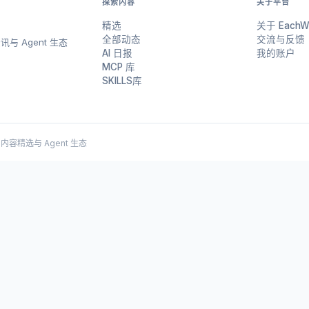
探索内容
关于平台
精选
关于 EachW
全部动态
交流与反馈
与 Agent 生态
AI 日报
我的账户
MCP 库
SKILLS库
 AI 内容精选与 Agent 生态